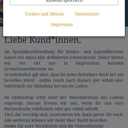
Auswahl speichern
klein, aber oho
Cookies und Dienste
Datenschutz
Impressum
Liebe Kund*innen,
Als Spezialbuchhandlung für Kinder- und Jugendliteratur
haben wir einen klar definierten Schwerpunkt. Daher bieten
wir vor Ort nur in begrenztem Rahmen
Erwachsenenliteratur an.
Grundsätzlich gilt aber, dass ihr jedes lieferbare Buch bei uns
bestellen könnt - online (auch nach Hause), per eMail oder
telefonisch zur Abholung bei uns im Laden.
Im Onlineshop wird nicht der Warenbestand des Ladens
angezeigt. Darum freuen wir uns, wenn ihr uns eure
Buchwünsche telefonisch oder per eMail mitteilt.
Titel, die vorrätig sind, reservieren wir dann gerne für euch.
Alle weiteren können wir meist über Nacht bestellen.
Danke für euer Verständnis und die Unterstützung!