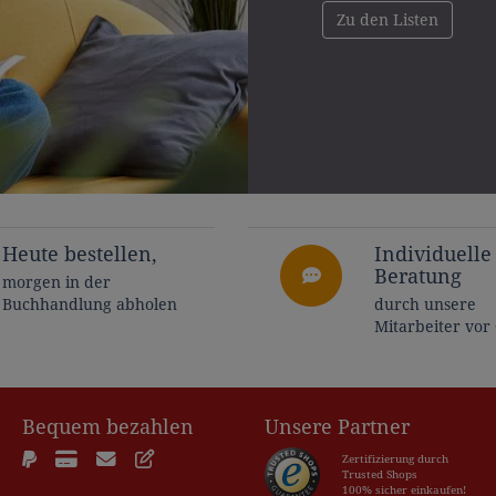
Zu den Listen
Heute bestellen,
Individuelle
Beratung
morgen in der
Buchhandlung abholen
durch unsere
Mitarbeiter vor
Bequem bezahlen
Unsere Partner
Zertifizierung durch
Trusted Shops
100% sicher einkaufen!