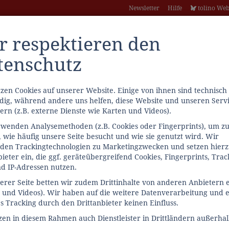
Newsletter
Hilfe
tolino We
r respektieren den
tenschutz
zen Cookies auf unserer Website. Einige von ihnen sind technisch
ig, während andere uns helfen, diese Website und unseren Servi
ern (z.B. externe Dienste wie Karten und Videos).
bücher
Lesesommer
Internationale Bücher
Hörbücher
wenden Analysemethoden (z.B. Cookies oder Fingerprints), um z
 wie häufig unsere Seite besucht und wie sie genutzt wird. Wir
den Trackingtechnologien zu Marketingzwecken und setzen hier
bieter ein, die ggf. geräteübergreifend Cookies, Fingerprints, Trac
nd IP-Adressen nutzen.
erer Seite betten wir zudem Drittinhalte von anderen Anbietern 
 und Videos). Wir haben auf die weitere Datenverarbeitung und e
s Tracking durch den Drittanbieter keinen Einfluss.
zen in diesem Rahmen auch Dienstleister in Drittländern außerha