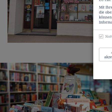
Mit Ihr
die obe
können 
Informa
Not
akze