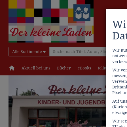
Wi
Da
Wir nut
Alle Sortimente
notwend
verbess
Aktuell bei uns
Bücher
eBooks
tolino
Schul
Wir ver
messen,
verwen
Drittan
Pixel u
Auf uns
(Karten
etwaige
Wir set
EU ein.