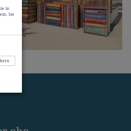
ie in
in. Sie
chern