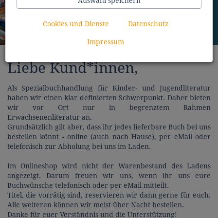
Auswahl speichern
klein, aber oho
Cookies und Dienste
Datenschutz
Impressum
Liebe Kund*innen,
Als Spezialbuchhandlung für Kinder- und Jugendliteratur
haben wir einen klar definierten Schwerpunkt. Daher bieten
wir vor Ort nur in begrenztem Rahmen
Erwachsenenliteratur an.
Grundsätzlich gilt aber, dass ihr jedes lieferbare Buch bei uns
bestellen könnt - online (auch nach Hause), per eMail oder
telefonisch zur Abholung bei uns im Laden.
Im Onlineshop wird nicht der Warenbestand des Ladens
angezeigt. Darum freuen wir uns, wenn ihr uns eure
Buchwünsche telefonisch oder per eMail mitteilt.
Titel, die vorrätig sind, reservieren wir dann gerne für euch.
Alle weiteren können wir meist über Nacht bestellen.
Danke für euer Verständnis und die Unterstützung!